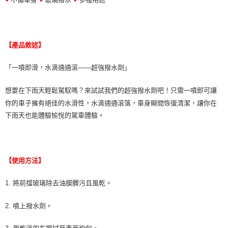
【產品敘述】
「一噴即滑，水滴通通滾——超強撥水劑」
想要在下雨天輕鬆駕馭嗎？來試試我們的超強撥水劑吧！只需一噴即可讓
你的車子擁有絕佳的水滑性，水滴通通滾落，車身瞬間恢復清潔，讓你在
下雨天也能體驗愉悅的駕車體驗。
【使用方法】
1. 將前擋玻璃除去油膜髒污且風乾。
2. 噴上撥水劑。