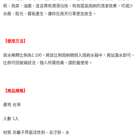
和、鳥屎、油膜，並且帶有潤滑功效，有效提高雨刷的清潔效果，可減少
水痕、眩光、霧氣產生，讓你在雨天行車更加安全。
【使用方法】
與水稀釋比例為1:100，將該比例雨刷精倒入雨刷水箱中，再加滿水即可，
比例可因玻璃狀況、個人所需而異，請酌量使用。
【商品規格】
產地 台灣
入數 1入
材質 非離子界面活性劑、去汙劑、水