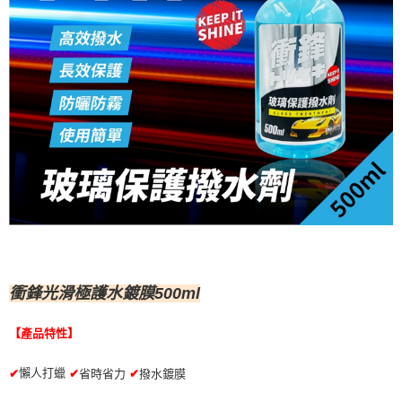
衝鋒光滑極護水鍍膜500ml
【產品特性】
懶人打蠟
✔
省時省力
✔
撥水鍍膜
✔