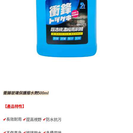
衝鋒玻璃保護撥水劑500ml
【產品特性】
長效耐用
✔
提高視野
✔
防水抗污
✔
✔
不傷車身
✔
玻璃撥水
✔
多種用途