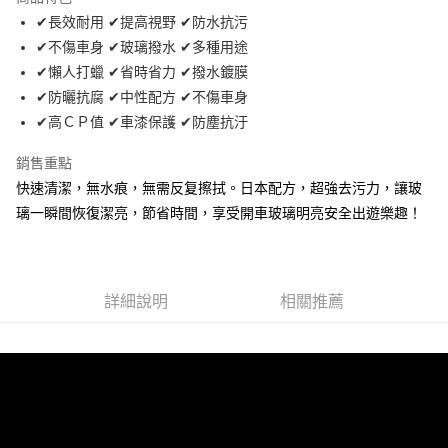
Apple Pay
✔長效耐用 ✔提高視野 ✔防水抗污
✔不傷車身 ✔玻璃撥水 ✔多種用途
街口支付
✔懶人打蠟 ✔省時省力 ✔撥水鍍膜
悠遊付
✔防曬抗腐 ✔中性配方 ✔不傷車身
✔高ＣＰ值 ✔車漆保護 ✔防塵抗汙
Google Pay
銷售重點
全盈+PAY
快速清潔，無水痕，無需反复擦拭。日本配方，超強去污力，讓玻
AFTEE先享後付
璃一瞬間恢復潔亮，節省時間，享受開車玻璃明亮安全出遊樂趣！
相關說明
【關於「AFTEE先享後付」】
ATM付款
AFTEE先享後付是「在收到商品之後才付款」的支付方式。 讓您購物簡單
便利好安心！
詳細說明
相關推薦
１．簡單：不需註冊會員、不需綁卡、不需儲值。
運送方式
２．便利：只要手機號碼，簡訊認證，即可結帳。
３．安心：先確認商品／服務後，再付款。
全家取貨付款 (運費60$)
每筆NT$70，滿NT$490(含以上)免運費
【「AFTEE先享後付」結帳流程】
１．於結帳方式選擇「AFTEE先享後付」後，將跳轉至「AFTEE先享後付」
付款後全家取貨 (運費70$)
結帳頁面，進行簡訊認證並確認金額後，即可完成結帳。
２．訂單成立數日內，您將收到繳費通知簡訊。
每筆NT$70，滿NT$490(含以上)免運費
３．收到繳費通知簡訊後14天內，點擊此簡訊中的連結，可透過四大超商／