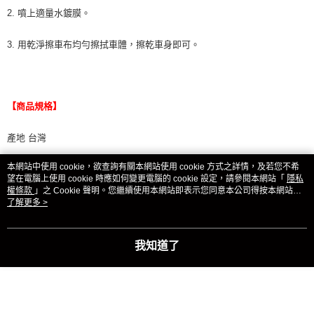
2. 噴上適量水鍍膜。
3. 用乾淨擦車布均勻擦拭車體，擦乾車身即可。
【商品規格】
產地 台灣
本網站中使用 cookie，欲查詢有關本網站使用 cookie 方式之詳情，及若您不希
入數 1入
望在電腦上使用 cookie 時應如何變更電腦的 cookie 設定，請參閱本網站「
隱私
權條款
」之 Cookie 聲明。您繼續使用本網站即表示您同意本公司得按本網站使
材質 棕櫚蠟、有機矽氧樹脂
用條款之 Cookie 聲明使用 cookie。
了解更多 >
期限 常溫下可保存5年
我知道了