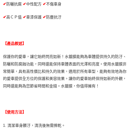
✔
防曬抗腐
✔
中性配方
✔
不傷車身
✔
高ＣＰ值
✔
車漆保護
✔
防塵抗汙
【產品敘述】
保護你的愛車，讓它始終閃亮如新！水鍍膜能夠為車體提供持久的防汙、
防曬和防腐蝕功能，同時還能保持車體表面的光澤和亮度。使用水鍍膜非
常簡單，具有高性價比和持久的效果，適用於所有車型，能夠有效地為你
的愛車提供全方位的保護和美容效果。讓你的愛車始終保持如新的外觀，
同時還能夠為您節省時間和金錢。水鍍膜，你值得擁有！
【使用方法】
1. 清潔車身髒汙，清洗後無需擦乾。