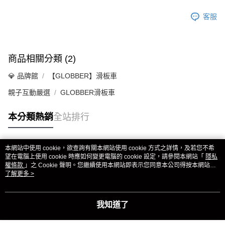
客服
商品相關分類 (2)
💎 品牌館
【GLOBBER】滑板車
親子互動嚴選
GLOBBER滑板車
本分類熱銷
全站排行
本網站中使用 cookie，欲查詢有關本網站使用 cookie 方式之詳情，及若您不希
熱門標籤
望在電腦上使用 cookie 時應如何變更電腦的 cookie 設定，請參閱本網站「
隱私
權條款
」之 Cookie 聲明。您繼續使用本網站即表示您同意本公司得按本網站使
用條款之 Cookie 聲明使用 cookie。
了解更多 >
我知道了