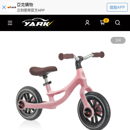
亞克購物
開啟APP
立刻使用官方APP
0
1
/
4