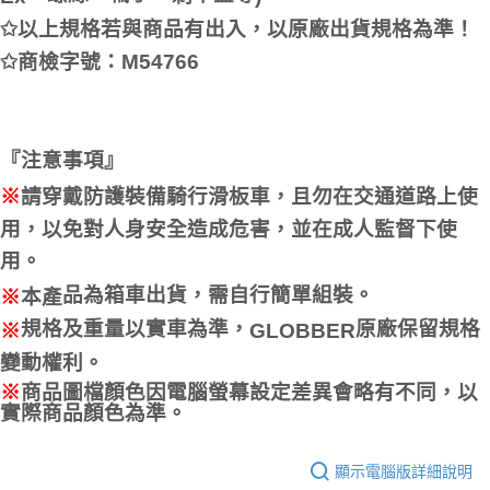
✩
以上規格若與商品有出入，以原廠出貨規格為準！
✩商檢字號：
M54766
『注意事項』
※
請穿戴防護裝備騎行滑板車，且勿在交通道路上使
用，以免對人身安全造成危害，並在成人監督下使
用。
品為箱車出貨，需自行簡單組裝。
※
本
產
規格及重量以實車為準，
原廠保留規格
※
GLOBBER
變動權利。
※
商品圖檔顏色因電腦螢幕設定差異會略有不同，以
實際商品顏色為準。
顯示電腦版詳細說明