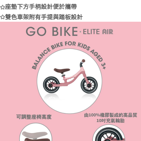
座墊下方手柄設計便於攜帶
✩
✩
雙色車架附有手提與踏
板
設計