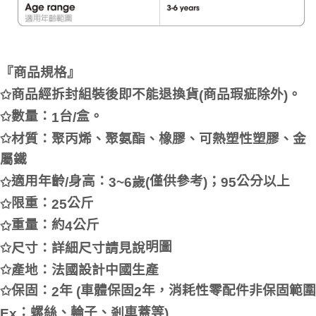
『商品規格』
商品經拆封組裝後即不能退換貨
商品瑕疵除外
。
✩
(
)
數量：
台
盒。
✩
1
/
✩
材質：聚丙
烯
、聚氨
酯
、橡膠、可熱塑性塑膠、金
屬鐵
適用年齡
身高：
僅供參考
；
公分以上
✩
歲
(
/
3~6
)
95
限重：
公斤
✩
25
重量：約
公斤
✩
4
明圖
✩
尺寸：詳細尺寸請見
說
✩
產
地：法國設計中國生
產
保固：
年
車體保固
年，消耗性零配件非保固範圍
✩
2
(
2
：螺絲、輪子、
車蓋等
剎
Ex
)