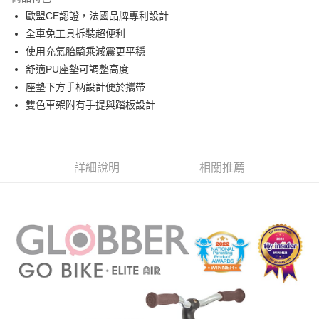
街口支付
歐盟CE認證，法國品牌專利設計
全車免工具拆裝超便利
悠遊付
使用充氣胎騎乘減震更平穩
全盈+PAY
舒適PU座墊可調整高度
座墊下方手柄設計便於攜帶
AFTEE先享後付
雙色車架附有手提與踏板設計
相關說明
【關於「AFTEE先享後付」】
ATM付款
AFTEE先享後付是「在收到商品之後才付款」的支付方式。 讓您購物簡單
便利好安心！
１．簡單：不需註冊會員、不需綁卡、不需儲值。
詳細說明
相關推薦
運送方式
２．便利：只要手機號碼，簡訊認證，即可結帳。
３．安心：先確認商品／服務後，再付款。
宅配寄送，滿490免運費(運費$70)
每筆NT$70，滿NT$490(含以上)免運費
【「AFTEE先享後付」結帳流程】
１．於結帳方式選擇「AFTEE先享後付」後，將跳轉至「AFTEE先享後付」
結帳頁面，進行簡訊認證並確認金額後，即可完成結帳。
２．訂單成立數日內，您將收到繳費通知簡訊。
３．收到繳費通知簡訊後14天內，點擊此簡訊中的連結，可透過四大超商／
ATM／網路銀行／等多元方式進行付款，方視為交易完成。
※ 請注意：結帳手續完成當下不需立刻繳費，但若您需要取消訂單，請聯絡
購買商品的店家。未經商家同意取消之訂單仍視為有效，需透過AFTEE先享
後付繳納相關費用。