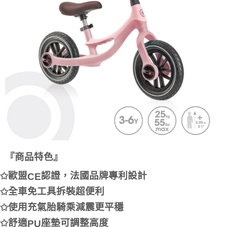
※ 交易是否成功請以「AFTEE先享後付 」之結帳頁面顯示為準，若有關於
是否繳費成功／繳費後需取消欲退款等相關疑問，請聯繫「AFTEE先享後付
客戶支援中心」
https://netprotections.freshdesk.com/support/home
【注意事項】
１．透過由恩沛科技股份有限公司提供之「AFTEE先享後付」服務完成之交
易，需依本服務之必要範圍內提供個人資料，並將交易相關給付款項請求債
權轉讓予恩沛科技股份有限公司。
２．關於個人資料處理事宜，請瀏覽以下網址：
https://aftee.tw/terms/#terms3
３．未成年的使用者請事先徵得法定代理人或監護人之同意方可使用
「AFTEE先享後付」，若未經同意申辦者引起之損失，本公司不負相關責
任。
４．使用「AFTEE先享後付」時，將依據個別帳號之用戶狀況，依本公司即
時審查核予不同之上限額度；若仍有額度不足之情形，本公司將視審查結果
請求用戶進行身份認證。
５．嚴禁一人註冊多個帳號或使用他人資訊註冊。若發現惡意使用之情形，
『商品特色』
恩沛科技股份有限公司將有權停止該用戶之使用額度並採取法律行動。
歐盟
認證，法國品牌專利設計
✩
CE
全車免工具拆裝超便利
✩
使用充氣胎騎乘減震更平穩
✩
舒適
座墊可調整高度
✩
PU