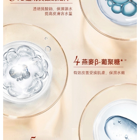
每筆NT$70，滿NT$490(含以上)免運費
https://aftee.tw/terms/#terms3
３．未成年的使用者請事先徵得法定代理人或監護人之同意方可使用
宅配寄送，滿490免運費(運費$70)
「AFTEE先享後付」，若未經同意申辦者引起之損失，本公司不負相關責
任。
每筆NT$70，滿NT$490(含以上)免運費
４．使用「AFTEE先享後付」時，將依據個別帳號之用戶狀況，依本公司即
時審查核予不同之上限額度；若仍有額度不足之情形，本公司將視審查結果
請求用戶進行身份認證。
５．嚴禁一人註冊多個帳號或使用他人資訊註冊。若發現惡意使用之情形，
恩沛科技股份有限公司將有權停止該用戶之使用額度並採取法律行動。