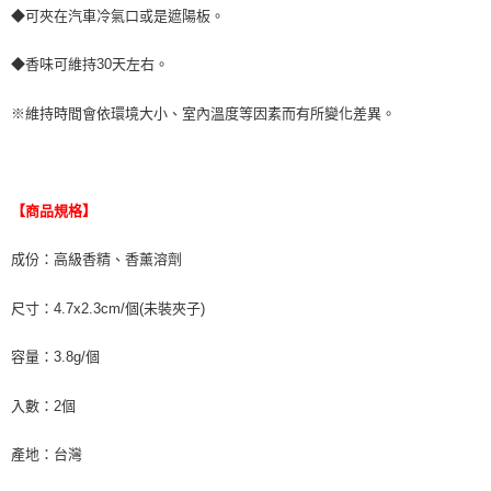
３．未成年的使用者請事先徵得法定代理人或監護人之同意方可使用
◆可夾在汽車冷氣口或是遮陽板。
宅配寄送，滿490免運費(運費$70)
「AFTEE先享後付」，若未經同意申辦者引起之損失，本公司不負相關責
任。
每筆NT$70，滿NT$490(含以上)免運費
◆香味可維持30天左右。
４．使用「AFTEE先享後付」時，將依據個別帳號之用戶狀況，依本公司即
時審查核予不同之上限額度；若仍有額度不足之情形，本公司將視審查結果
請求用戶進行身份認證。
※維持時間會依環境大小、室內溫度等因素而有所變化差異。
５．嚴禁一人註冊多個帳號或使用他人資訊註冊。若發現惡意使用之情形，
恩沛科技股份有限公司將有權停止該用戶之使用額度並採取法律行動。
【商品規格】
成份：高級香精、香薰溶劑
尺寸：4.7x2.3cm/個(未裝夾子)
容量：3.8g/個
入數：2個
產地：台灣