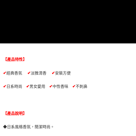
ATM付款
AFTEE先享後付是「在收到商品之後才付款」的支付方式。 讓您購物簡單
便利好安心！
１．簡單：不需註冊會員、不需綁卡、不需儲值。
運送方式
２．便利：只要手機號碼，簡訊認證，即可結帳。
３．安心：先確認商品／服務後，再付款。
全家取貨付款 (運費60$)
每筆NT$70，滿NT$490(含以上)免運費
【「AFTEE先享後付」結帳流程】
１．於結帳方式選擇「AFTEE先享後付」後，將跳轉至「AFTEE先享後付」
付款後全家取貨 (運費70$)
結帳頁面，進行簡訊認證並確認金額後，即可完成結帳。
２．訂單成立數日內，您將收到繳費通知簡訊。
每筆NT$70，滿NT$490(含以上)免運費
３．收到繳費通知簡訊後14天內，點擊此簡訊中的連結，可透過四大超商／
【產品特性】
ATM／網路銀行／等多元方式進行付款，方視為交易完成。
萊爾富取貨付款 (運費70$)
※ 請注意：結帳手續完成當下不需立刻繳費，但若您需要取消訂單，請聯絡
✔
經典香氛
✔
淡雅清香
✔
安裝方便
每筆NT$70，滿NT$490(含以上)免運費
購買商品的店家。未經商家同意取消之訂單仍視為有效，需透過AFTEE先享
後付繳納相關費用。
付款後萊爾富取貨 (運費70$)
※ 交易是否成功請以「AFTEE先享後付 」之結帳頁面顯示為準，若有關於
✔
日系時尚
✔
男女愛用
✔
中性香味
✔
不刺鼻
是否繳費成功／繳費後需取消欲退款等相關疑問，請聯繫「AFTEE先享後付
每筆NT$70，滿NT$490(含以上)免運費
客戶支援中心」
https://netprotections.freshdesk.com/support/home
7-11取貨付款 (運費70$)
【注意事項】
１．透過由恩沛科技股份有限公司提供之「AFTEE先享後付」服務完成之交
每筆NT$70，滿NT$490(含以上)免運費
【產品說明】
易，需依本服務之必要範圍內提供個人資料，並將交易相關給付款項請求債
權轉讓予恩沛科技股份有限公司。
付款後7-11取貨 (運費70$)
◆日系風格香氛，簡潔時尚。
２．關於個人資料處理事宜，請瀏覽以下網址：
每筆NT$70，滿NT$490(含以上)免運費
https://aftee.tw/terms/#terms3