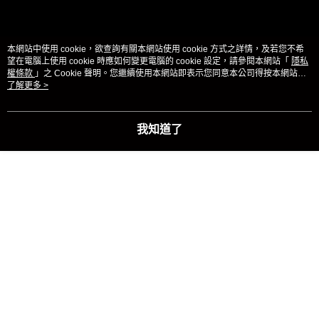
購買商品的店家。未經商家同意取消之訂單仍視為有效，需透過AFTEE先享
後付繳納相關費用。
※ 交易是否成功請以「AFTEE先享後付 」之結帳頁面顯示為準，若有關於
本網站中使用 cookie，欲查詢有關本網站使用 cookie 方式之詳情，及若您不希
是否繳費成功／繳費後需取消欲退款等相關疑問，請聯繫「AFTEE先享後付
望在電腦上使用 cookie 時應如何變更電腦的 cookie 設定，請參閱本網站「
隱私
客戶支援中心」
https://netprotections.freshdesk.com/support/home
權條款
」之 Cookie 聲明。您繼續使用本網站即表示您同意本公司得按本網站使
用條款之 Cookie 聲明使用 cookie。
了解更多 >
【注意事項】
１．透過由恩沛科技股份有限公司提供之「AFTEE先享後付」服務完成之交
易，需依本服務之必要範圍內提供個人資料，並將交易相關給付款項請求債
權轉讓予恩沛科技股份有限公司。
我知道了
【產品特性】
２．關於個人資料處理事宜，請瀏覽以下網址：
https://aftee.tw/terms/#terms3
３．未成年的使用者請事先徵得法定代理人或監護人之同意方可使用
✔
隔熱紙
diy
✔
靜電吸附
✔
方便剪裁
「AFTEE先享後付」，若未經同意申辦者引起之損失，本公司不負相關責
任。
✔
不起水泡
✔
抗ＵＶ
✔
抗紫外線
４．使用「AFTEE先享後付」時，將依據個別帳號之用戶狀況，依本公司即
時審查核予不同之上限額度；若仍有額度不足之情形，本公司將視審查結果
請求用戶進行身份認證。
✔
重複使用
✔
重複清洗
５．嚴禁一人註冊多個帳號或使用他人資訊註冊。若發現惡意使用之情形，
恩沛科技股份有限公司將有權停止該用戶之使用額度並採取法律行動。
【產品描述】
◆
可見光
5%
、抗紫外線
92%
，
高係數抗ＵＶ，抗紫外線，