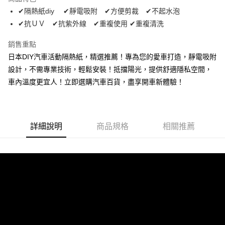
街口支付
✔隔熱紙diy ✔靜電吸附 ✔方便剪裁 ✔不起水泡
✔抗ＵＶ ✔抗紫外線 ✔重複使用 ✔重複清洗
悠遊付
銷售重點
Google Pay
日本DIY汽車活動隔熱紙，精選推薦！專為您的愛車打造，靜電吸附
全盈+PAY
設計，不需專業技術，輕鬆安裝！抵擋陽光，提供舒適隱私空間，
車內溫度更宜人！立即選購汽車百貨，盡享開車新體驗！
AFTEE先享後付
相關說明
【關於「AFTEE先享後付」】
ATM付款
AFTEE先享後付是「在收到商品之後才付款」的支付方式。 讓您購物簡單
便利好安心！
詳細說明
商品規格
相關推薦
１．簡單：不需註冊會員、不需綁卡、不需儲值。
運送方式
２．便利：只要手機號碼，簡訊認證，即可結帳。
３．安心：先確認商品／服務後，再付款。
宅配寄送，滿490免運費(運費$70)
每筆NT$70，滿NT$490(含以上)免運費
【「AFTEE先享後付」結帳流程】
１．於結帳方式選擇「AFTEE先享後付」後，將跳轉至「AFTEE先享後付」
結帳頁面，進行簡訊認證並確認金額後，即可完成結帳。
２．訂單成立數日內，您將收到繳費通知簡訊。
３．收到繳費通知簡訊後14天內，點擊此簡訊中的連結，可透過四大超商／
ATM／網路銀行／等多元方式進行付款，方視為交易完成。
※ 請注意：結帳手續完成當下不需立刻繳費，但若您需要取消訂單，請聯絡