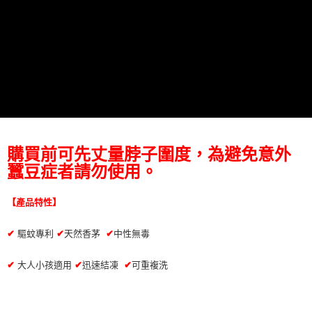
【關於「AFTEE先享後付」】
ATM付款
AFTEE先享後付是「在收到商品之後才付款」的支付方式。 讓您購物簡單
便利好安心！
１．簡單：不需註冊會員、不需綁卡、不需儲值。
運送方式
２．便利：只要手機號碼，簡訊認證，即可結帳。
３．安心：先確認商品／服務後，再付款。
全家取貨付款 (運費60$)
每筆NT$70，滿NT$490(含以上)免運費
【「AFTEE先享後付」結帳流程】
１．於結帳方式選擇「AFTEE先享後付」後，將跳轉至「AFTEE先享後付」
付款後全家取貨 (運費70$)
結帳頁面，進行簡訊認證並確認金額後，即可完成結帳。
２．訂單成立數日內，您將收到繳費通知簡訊。
每筆NT$70，滿NT$490(含以上)免運費
３．收到繳費通知簡訊後14天內，點擊此簡訊中的連結，可透過四大超商／
購買前可先丈量脖子圍度，為避免意外
ATM／網路銀行／等多元方式進行付款，方視為交易完成。
萊爾富取貨付款 (運費70$)
蠶豆症者請勿使用。
※ 請注意：結帳手續完成當下不需立刻繳費，但若您需要取消訂單，請聯絡
每筆NT$70，滿NT$490(含以上)免運費
購買商品的店家。未經商家同意取消之訂單仍視為有效，需透過AFTEE先享
後付繳納相關費用。
【產品特性】
付款後萊爾富取貨 (運費70$)
※ 交易是否成功請以「AFTEE先享後付 」之結帳頁面顯示為準，若有關於
是否繳費成功／繳費後需取消欲退款等相關疑問，請聯繫「AFTEE先享後付
每筆NT$70，滿NT$490(含以上)免運費
驅蚊專利
天然香茅
中性無毒
✔
✔
✔
客戶支援中心」
https://netprotections.freshdesk.com/support/home
7-11取貨付款 (運費70$)
【注意事項】
✔
大人小孩適用
迅速結凍
可重複洗
✔
✔
１．透過由恩沛科技股份有限公司提供之「AFTEE先享後付」服務完成之交
每筆NT$70，滿NT$490(含以上)免運費
易，需依本服務之必要範圍內提供個人資料，並將交易相關給付款項請求債
權轉讓予恩沛科技股份有限公司。
付款後7-11取貨 (運費70$)
２．關於個人資料處理事宜，請瀏覽以下網址：