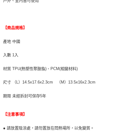
戶外、室內皆可使用
【商品規格】
產地 中國
入數 1入
材質 TPU(熱塑性聚胺脂)、PCM(相變材料)
尺寸 （L）14.5x17.6x2.3cm （M）13.5x16x2.3cm
期限 未經拆封可保存5年
【注意事項】
● 請放置陰涼處，請勿置放在悶熱場所，以免變質。