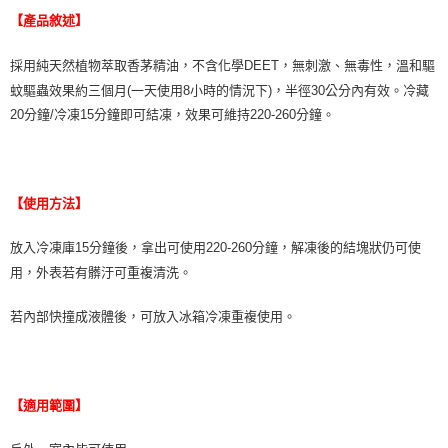
每筆NT$70，滿NT$490(含以上)免運費
https://aftee.tw/terms/#terms3
【產品敘述】
３．未成年的使用者請事先徵得法定代理人或監護人之同意方可使用
宅配寄送，滿490免運費(運費$70)
「AFTEE先享後付」，若未經同意申辦者引起之損失，本公司不負相關責
採用純天然植物萃取香茅精油，不含化學DEET，無刺激、無毒性，溫和驅
任。
每筆NT$70，滿NT$490(含以上)免運費
４．使用「AFTEE先享後付」時，將依據個別帳號之用戶狀況，依本公司即
蚊驅蟲效果約三個月(一天使用8小時的情況下)，半徑30公分內有效。冷藏
時審查核予不同之上限額度；若仍有額度不足之情形，本公司將視審查結果
20分鐘/冷凍15分鐘即可結凍，效果可維持220-260分鐘。
請求用戶進行身份認證。
５．嚴禁一人註冊多個帳號或使用他人資訊註冊。若發現惡意使用之情形，
恩沛科技股份有限公司將有權停止該用戶之使用額度並採取法律行動。
【使用方法】
放入冷凍庫15分鐘後，拿出可使用220-260分鐘，解凍後的結塊狀仍可使
用，外表若有髒汙可重複清洗。
若內部快撞成液體後，可放入冰箱冷凍重複使用。
【適用範圍】