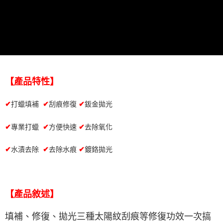
２．便利：只要手機號碼，簡訊認證，即可結帳。
３．安心：先確認商品／服務後，再付款。
全家取貨付款 (運費60$)
每筆NT$70，滿NT$490(含以上)免運費
【「AFTEE先享後付」結帳流程】
１．於結帳方式選擇「AFTEE先享後付」後，將跳轉至「AFTEE先享後付」
付款後全家取貨 (運費70$)
結帳頁面，進行簡訊認證並確認金額後，即可完成結帳。
２．訂單成立數日內，您將收到繳費通知簡訊。
每筆NT$70，滿NT$490(含以上)免運費
３．收到繳費通知簡訊後14天內，點擊此簡訊中的連結，可透過四大超商／
ATM／網路銀行／等多元方式進行付款，方視為交易完成。
萊爾富取貨付款 (運費70$)
【產品特性】
※ 請注意：結帳手續完成當下不需立刻繳費，但若您需要取消訂單，請聯絡
每筆NT$70，滿NT$490(含以上)免運費
購買商品的店家。未經商家同意取消之訂單仍視為有效，需透過AFTEE先享
後付繳納相關費用。
✔
打蠟填補
✔
刮痕修復
✔
鈑金拋光
付款後萊爾富取貨 (運費70$)
※ 交易是否成功請以「AFTEE先享後付 」之結帳頁面顯示為準，若有關於
是否繳費成功／繳費後需取消欲退款等相關疑問，請聯繫「AFTEE先享後付
每筆NT$70，滿NT$490(含以上)免運費
✔
專業打蠟
✔
方便快速
✔
去除氧化
客戶支援中心」
https://netprotections.freshdesk.com/support/home
7-11取貨付款 (運費70$)
【注意事項】
✔
水漬去除
✔
去除水痕
✔
鍍鉻拋光
１．透過由恩沛科技股份有限公司提供之「AFTEE先享後付」服務完成之交
每筆NT$70，滿NT$490(含以上)免運費
易，需依本服務之必要範圍內提供個人資料，並將交易相關給付款項請求債
權轉讓予恩沛科技股份有限公司。
付款後7-11取貨 (運費70$)
２．關於個人資料處理事宜，請瀏覽以下網址：
每筆NT$70，滿NT$490(含以上)免運費
https://aftee.tw/terms/#terms3
【產品敘述】
３．未成年的使用者請事先徵得法定代理人或監護人之同意方可使用
宅配寄送，滿490免運費(運費$70)
「AFTEE先享後付」，若未經同意申辦者引起之損失，本公司不負相關責
填補、修復、拋光三種太陽紋刮痕等修復功效一次搞
任。
每筆NT$70，滿NT$490(含以上)免運費