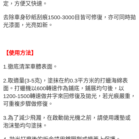
４．使用「AFTEE先享後付」時，將依據個別帳號之用戶狀況，依本公司即
定，方便又快速。
時審查核予不同之上限額度；若仍有額度不足之情形，本公司將視審查結果
請求用戶進行身份認證。
去除車身砂紙刮痕1500-3000目皆可修復，亦可同時拋
５．嚴禁一人註冊多個帳號或使用他人資訊註冊。若發現惡意使用之情形，
光漆面，光亮如新。
恩沛科技股份有限公司將有權停止該用戶之使用額度並採取法律行動。
【使用方法】
1.徹底清潔車體表面。
2.取適量(3-5克)，塗抹在約0.3平方米的打蠟海綿表
面。打蠟機以600轉速作為鋪底，鋪展均勻後，以
1200-1500轉速做井字來回修復及拋光，若光痕嚴重，
可重複步驟做修復。
3.為了減少飛濺，在啟動拋光機之前，請使用護墊或
泡沫墊均勻塗抹。