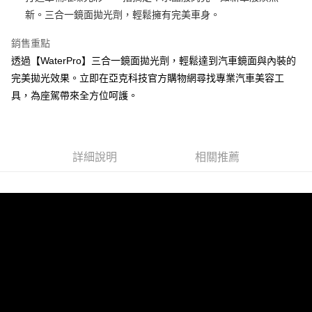
華南商業銀行
彰化商業銀行
12 期 0 利率 每期
NT$49
21家銀行
合作金庫商業銀行
第一商業銀行
新。三合一鏡面拋光劑，輕鬆擁有完美車身。
上海商業儲蓄銀行
台北富邦商業銀行
華南商業銀行
彰化商業銀行
24 期 0 利率 每期
NT$24
20家銀行
合作金庫商業銀行
第一商業銀行
國泰世華商業銀行
兆豐國際商業銀行
上海商業儲蓄銀行
台北富邦商業銀行
華南商業銀行
彰化商業銀行
銷售重點
臺灣中小企業銀行
台中商業銀行
合作金庫商業銀行
第一商業銀行
超商取貨付款
國泰世華商業銀行
兆豐國際商業銀行
上海商業儲蓄銀行
台北富邦商業銀行
透過【WaterPro】三合一鏡面拋光劑，輕鬆達到汽車鏡面與內裝的
匯豐（台灣）商業銀行
華泰商業銀行
華南商業銀行
彰化商業銀行
臺灣中小企業銀行
台中商業銀行
國泰世華商業銀行
兆豐國際商業銀行
聯邦商業銀行
遠東國際商業銀行
LINE Pay
上海商業儲蓄銀行
台北富邦商業銀行
完美拋光效果。立即在亞克科技官方購物網尋找專業汽車美容工
匯豐（台灣）商業銀行
華泰商業銀行
臺灣中小企業銀行
台中商業銀行
元大商業銀行
永豐商業銀行
兆豐國際商業銀行
臺灣中小企業銀行
具，為座駕帶來全方位呵護。
聯邦商業銀行
遠東國際商業銀行
匯豐（台灣）商業銀行
華泰商業銀行
Apple Pay
玉山商業銀行
星展（台灣）商業銀行
台中商業銀行
匯豐（台灣）商業銀行
元大商業銀行
永豐商業銀行
聯邦商業銀行
遠東國際商業銀行
台新國際商業銀行
中國信託商業銀行
華泰商業銀行
聯邦商業銀行
玉山商業銀行
星展（台灣）商業銀行
街口支付
元大商業銀行
永豐商業銀行
台灣樂天信用卡公司
遠東國際商業銀行
元大商業銀行
台新國際商業銀行
中國信託商業銀行
玉山商業銀行
星展（台灣）商業銀行
永豐商業銀行
玉山商業銀行
台灣樂天信用卡公司
悠遊付
詳細說明
相關推薦
台新國際商業銀行
中國信託商業銀行
星展（台灣）商業銀行
台新國際商業銀行
台灣樂天信用卡公司
中國信託商業銀行
台灣樂天信用卡公司
Google Pay
全盈+PAY
AFTEE先享後付
相關說明
【關於「AFTEE先享後付」】
ATM付款
AFTEE先享後付是「在收到商品之後才付款」的支付方式。 讓您購物簡單
便利好安心！
１．簡單：不需註冊會員、不需綁卡、不需儲值。
運送方式