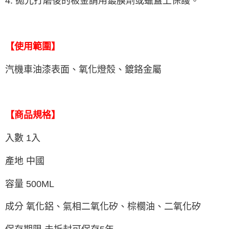
4. 拋光打磨後的板金請用鍍膜劑或蠟蓋上保護。
【使用範圍】
汽機車油漆表面、氧化燈殼、鍍鉻金屬
【商品規格】
入數 1入
產地 中國
容量 500ML
成分 氧化鋁、氣相二氧化矽、棕櫚油、二氧化矽