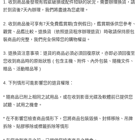
1. 收到商品後發現有瑕疵破損或配件短缺的狀況，需要辦理換貨，請
於到貨後7天內辦理，我們將盡速為您處理。
2. 收到商品後可享有7天免費鑑賞期(含例假日)，鑑賞期係供您參考、
觀賞、品鑑比較。退換貨（依照退貨程序辦理退貨）時敬請保持原包
裝商品的完整，我們完全保障您的購物權益。
3. 退換貨注意事項：退貨的商品必須必須回復原狀，亦即必須回復至
您收到商品時的原始狀態 ( 包含主機、附件、內外包裝、隨機文件、
贈品、活動贈品等 )
4. 下列情形可能影響您的退貨權限：
* 隨商品已附上相同之試用品，或在收到影音光碟及軟體前已提供您
試聽、試用之機會。
* 在不影響您檢查商品情形下，您將商品包裝毀損、封條移除、吊牌
拆除、貼膠移除或標籤拆除等情形