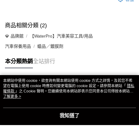
商品相關分類 (2)
💎 品牌館
【WaterPro】汽車美容工具/用品
汽車保養用品
蠟品／鍍膜劑
本分類熱銷
全站排行
本網站中使用 cookie，欲查詢有關本網站使用 cookie 方式之詳情，及若您不希
熱門標籤
望在電腦上使用 cookie 時應如何變更電腦的 cookie 設定，請參閱本網站「
隱私
權條款
」之 Cookie 聲明。您繼續使用本網站即表示您同意本公司得按本網站使
用條款之 Cookie 聲明使用 cookie。
了解更多 >
我知道了