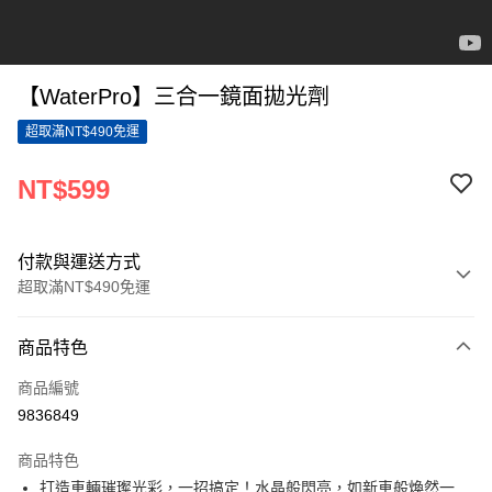
【WaterPro】三合一鏡面拋光劑
超取滿NT$490免運
NT$599
付款與運送方式
超取滿NT$490免運
付款方式
商品特色
信用卡一次付款
商品編號
信用卡分期付款
9836849
3 期 0 利率 每期
NT$199
21家銀行
商品特色
6 期 0 利率 每期
NT$99
21家銀行
合作金庫商業銀行
第一商業銀行
打造車輛璀璨光彩，一招搞定！水晶般閃亮，如新車般煥然一